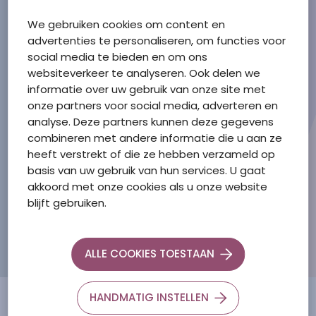
Bij Schutse Zorg Tholen weten we dat de plek
We gebruiken cookies om content en
waar je woont belangrijk is. Daarom komen we
advertenties te personaliseren, om functies voor
graag bij je thuis. Maar als de
social media te bieden en om ons
ondersteuningsvraag toeneemt, is verhuizing
websiteverkeer te analyseren. Ook delen we
naar een woonvoorziening beter of zelfs nodig
kapsalon
informatie over uw gebruik van onze site met
om voldoende zorg te kunnen leveren. Zie onze
ga naar
onze partners voor social media, adverteren en
locaties hieronder voor de verschillende
winkeltje
ga naar
analyse. Deze partners kunnen deze gegevens
mogelijkheden.
pedicure
combineren met andere informatie die u aan ze
ga naar
heeft verstrekt of die ze hebben verzameld op
de was
ga naar
basis van uw gebruik van hun services. U gaat
akkoord met onze cookies als u onze website
BEKIJK ALLES
OVER
WONEN
blijft gebruiken.
ALLE COOKIES TOESTAAN
HANDMATIG INSTELLEN