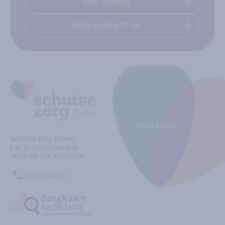
0166-658600
NEEM CONTACT OP
Ga naar de homepage
Schutse Zorg Tholen
F.M. Boogaardweg
10
4697 GM
Sint Annaland
0166-658600
Ga naar de Zorgtkaartnederland.nl