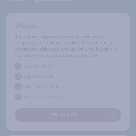
Welzijn
Soms is er nog geen sprake van een echte
zorgvraag, maar is een activiteit of persoonlijke
aandacht voldoende om structuur te houden in
het dagritme. We hebben daarvoor een
uitgebreid welzijnsaanbod.
tafeltje-dekje
ga naar
dagbesteding
ga naar
huishoudelijke hulp
ga naar
open tafel stavenisse
ga naar
BEKIJK ALLES
OVER
WELZIJN