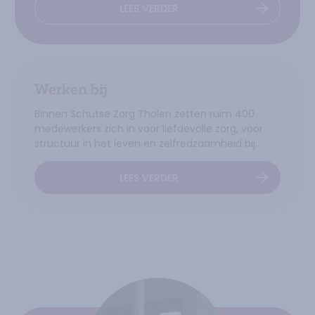
LEES VERDER
OVER
ACTUEEL
Werken bij
Binnen Schutse Zorg Tholen zetten ruim 400
medewerkers zich in voor liefdevolle zorg, voor
structuur in het leven en zelfredzaamheid bij
alledaagse uitdagingen van ouderen in de regio
Tholen. Ook onze 140 vrijwilligers komen met veel
LEES VERDER
OVER
WERKEN BIJ
plezier bij ons over de vloer om samen met
cliënten en bewoners te zorgen voor een mooie
en zinvolle dag.