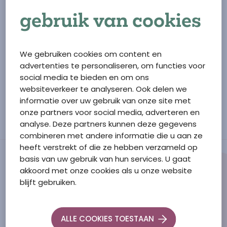
gebruik van cookies
In de centrale hal van zorgcentrum De Schutse is
een winkel waar zowel bewoners en familie
boodschappen kunnen doen.
We gebruiken cookies om content en
advertenties te personaliseren, om functies voor
Het assortiment bestaat uit levensmiddelen,
social media te bieden en om ons
toiletartikelen, fruit, wenskaarten en cadeauartikelen.
websiteverkeer te analyseren. Ook delen we
De openingstijden zijn:
informatie over uw gebruik van onze site met
Maandag t/m vrijdag : 10.00 tot 11.30 en 14.30 tot 16.00 uur
onze partners voor social media, adverteren en
Zaterdag : 10.00 tot 11.30 uur
analyse. Deze partners kunnen deze gegevens
combineren met andere informatie die u aan ze
heeft verstrekt of die ze hebben verzameld op
basis van uw gebruik van hun services. U gaat
akkoord met onze cookies als u onze website
blijft gebruiken.
Ga naar de homepage
Schutse Zorg Tholen
ALLE COOKIES TOESTAAN
F.M. Boogaardweg
10