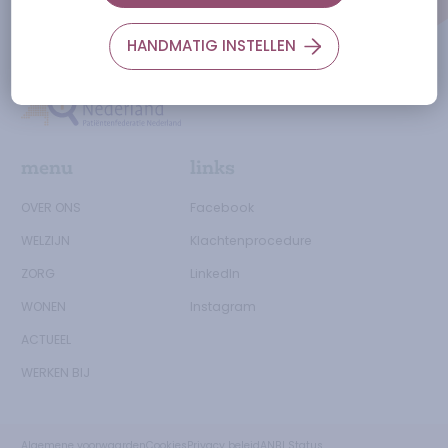
4697 GM
Sint Annaland
HANDMATIG INSTELLEN
0166-658600
Ga naar de Zorgtkaartnederland.nl
menu
links
OVER ONS
Facebook
WELZIJN
Klachtenprocedure
ZORG
LinkedIn
WONEN
Instagram
ACTUEEL
WERKEN BIJ
Algemene voorwaarden
Cookies
Privacy beleid
ANBI Status