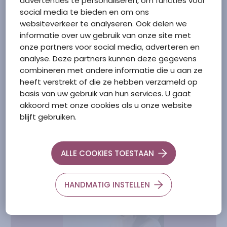
advertenties te personaliseren, om functies voor
social media te bieden en om ons
websiteverkeer te analyseren. Ook delen we
informatie over uw gebruik van onze site met
Vertrek bestuurder
onze partners voor social media, adverteren en
analyse. Deze partners kunnen deze gegevens
10 april 2026
combineren met andere informatie die u aan ze
heeft verstrekt of die ze hebben verzameld op
basis van uw gebruik van hun services. U gaat
akkoord met onze cookies als u onze website
Naar pagina
1
Paginering
Naar pagina
2
Naar pagina
3
Volgende pagina
>
blijft gebruiken.
ALLE COOKIES TOESTAAN
HANDMATIG INSTELLEN