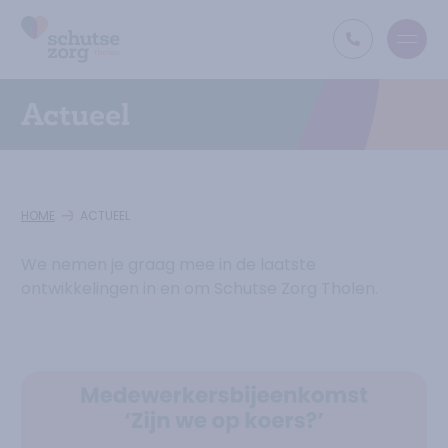
Open
Ga naar de homepage
Actueel
HOME
ACTUEEL
We nemen je graag mee in de laatste
ontwikkelingen in en om Schutse Zorg Tholen.
Lees verder over
Aanmelden medewerkersbijeenkomsten Zijn