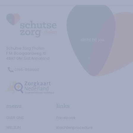
Ga naar de homepage
Schutse Zorg Tholen
F.M. Boogaardweg
10
4697 GM
Sint Annaland
0166-658600
Ga naar de Zorgtkaartnederland.nl
menu
links
OVER ONS
Facebook
WELZIJN
Klachtenprocedure