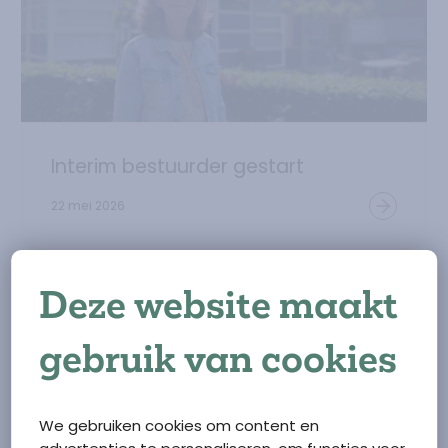
Interim bestuurder gestart
22 mei 2026
Lees verder over
Vertrek bestuurder
Deze website maakt
gebruik van cookies
We gebruiken cookies om content en