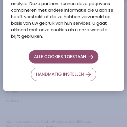
analyse. Deze partners kunnen deze gegevens
0166-658600
combineren met andere informatie die u aan ze
heeft verstrekt of die ze hebben verzameld op
basis van uw gebruik van hun services. U gaat
akkoord met onze cookies als u onze website
Ga naar de Zorgtkaartnederland.nl
blijft gebruiken.
menu
links
OVER ONS
Facebook
ALLE COOKIES TOESTAAN
WELZIJN
Klachtenprocedure
ZORG
LinkedIn
HANDMATIG INSTELLEN
WONEN
Instagram
ACTUEEL
WERKEN BIJ
Algemene voorwaarden
Cookies
Privacy beleid
ANBI Status
Gerealiseerd door:
Nilsson Agency