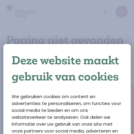
Open
Ga naar de homepage
Pagina niet gevonden
De opgevraagde pagina bestaat niet (meer) of is
Deze website maakt
verplaatst. Misschien kunt u via het menu vinden wat u
zoekt?
gebruik van cookies
We gebruiken cookies om content en
advertenties te personaliseren, om functies voor
social media te bieden en om ons
Ga naar de homepage
websiteverkeer te analyseren. Ook delen we
Schutse Zorg Tholen
informatie over uw gebruik van onze site met
F.M. Boogaardweg
10
onze partners voor social media, adverteren en
4697 GM
Sint Annaland