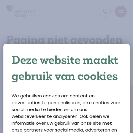
Open
Ga naar de homepage
Pagina niet gevonden
De opgevraagde pagina bestaat niet (meer) of is
Deze website maakt
verplaatst. Misschien kunt u via het menu vinden wat u
zoekt?
gebruik van cookies
We gebruiken cookies om content en
advertenties te personaliseren, om functies voor
social media te bieden en om ons
Ga naar de homepage
websiteverkeer te analyseren. Ook delen we
Schutse Zorg Tholen
informatie over uw gebruik van onze site met
F.M. Boogaardweg
10
onze partners voor social media, adverteren en
4697 GM
Sint Annaland