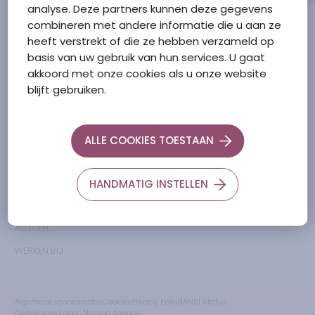
analyse. Deze partners kunnen deze gegevens
0166-658600
combineren met andere informatie die u aan ze
heeft verstrekt of die ze hebben verzameld op
basis van uw gebruik van hun services. U gaat
akkoord met onze cookies als u onze website
Ga naar de Zorgtkaartnederland.nl
blijft gebruiken.
menu
links
OVER ONS
Facebook
ALLE COOKIES TOESTAAN
WELZIJN
Klachtenprocedure
ZORG
LinkedIn
HANDMATIG INSTELLEN
WONEN
Instagram
ACTUEEL
WERKEN BIJ
Algemene voorwaarden
Cookies
Privacy beleid
ANBI Status
Gerealiseerd door:
Nilsson Agency