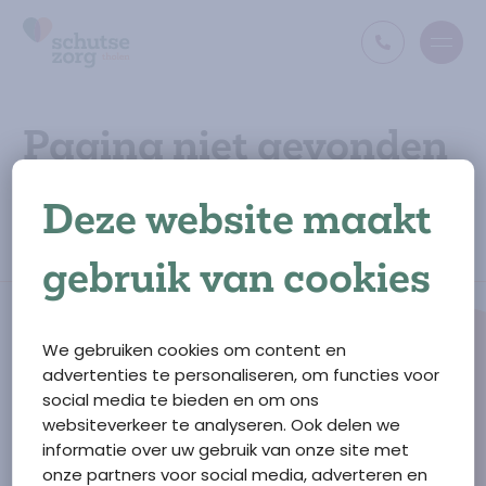
Open
Ga naar de homepage
Pagina niet gevonden
De opgevraagde pagina bestaat niet (meer) of is
Deze website maakt
verplaatst. Misschien kunt u via het menu vinden wat u
zoekt?
gebruik van cookies
We gebruiken cookies om content en
advertenties te personaliseren, om functies voor
social media te bieden en om ons
Ga naar de homepage
websiteverkeer te analyseren. Ook delen we
Schutse Zorg Tholen
informatie over uw gebruik van onze site met
F.M. Boogaardweg
10
onze partners voor social media, adverteren en
4697 GM
Sint Annaland