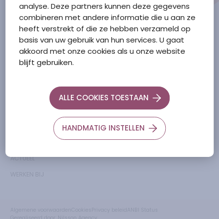
analyse. Deze partners kunnen deze gegevens
0166-658600
combineren met andere informatie die u aan ze
heeft verstrekt of die ze hebben verzameld op
basis van uw gebruik van hun services. U gaat
akkoord met onze cookies als u onze website
Ga naar de Zorgtkaartnederland.nl
blijft gebruiken.
menu
links
OVER ONS
Facebook
ALLE COOKIES TOESTAAN
WELZIJN
Klachtenprocedure
ZORG
LinkedIn
HANDMATIG INSTELLEN
WONEN
Instagram
ACTUEEL
WERKEN BIJ
Algemene voorwaarden
Cookies
Privacy beleid
ANBI Status
Gerealiseerd door:
Nilsson Agency