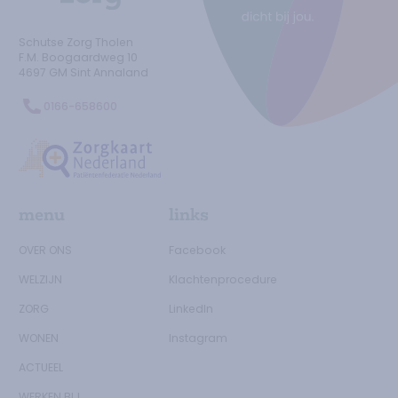
Ga naar de homepage
Schutse Zorg Tholen
F.M. Boogaardweg
10
4697 GM
Sint Annaland
0166-658600
Ga naar de Zorgtkaartnederland.nl
menu
links
OVER ONS
Facebook
WELZIJN
Klachtenprocedure
ZORG
LinkedIn
WONEN
Instagram
ACTUEEL
WERKEN BIJ