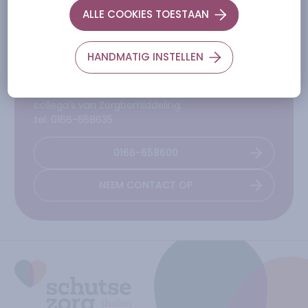
Hallo!
Wij helpen je graag
ALLE COOKIES TOESTAAN
verder
Wij zijn bereikbaar tijdens kantooruren van
HANDMATIG INSTELLEN
maandag t/m vrijdag.
Bij vragen over zorg of ondersteuning bel onze
collega's van Zorgbemiddeling.
tel: 0166-658635
0166-658600
NEEM CONTACT OP