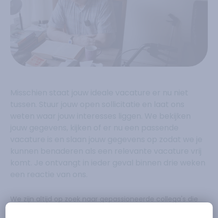
Misschien staat jouw ideale vacature er nu niet
tussen. Stuur jouw open sollicitatie en laat ons
weten waar jouw interesses liggen. We bekijken
jouw gegevens, kijken of er nu een passende
vacature is en slaan jouw gegevens op zodat we je
kunnen benaderen als een relevante vacature vrij
komt. Je ontvangt in ieder geval binnen drie weken
een reactie van ons.
We zijn altijd op zoek naar gepassioneerde collega's die
houden van hun werk, die leergierig en enthousiast zijn.