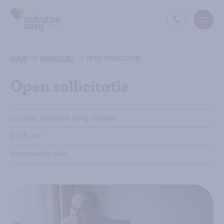
Open
Ga naar de homepage
HOME
WERKEN BIJ
OPEN SOLLICITATIE
Open sollicitatie
Locatie:
Schutse Zorg Tholen
0-36 uur
Salarisindicatie: