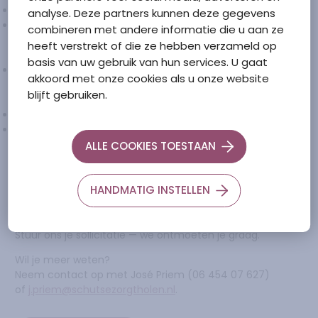
Salaris volgens de CAO VVT - FWG 40
analyse. Deze partners kunnen deze gegevens
In eerste instantie bieden we een tijdelijk contract. Bij een
combineren met andere informatie die u aan ze
positieve samenwerking en goed functioneren volgt een
heeft verstrekt of die ze hebben verzameld op
contract voor onbepaalde tijd
basis van uw gebruik van hun services. U gaat
Goede secundaire arbeidsvoorwaarden waaronder een
akkoord met onze cookies als u onze website
eindejaarsuitkering, 8% vakantietoeslag, een fietsregeling
blijft gebruiken.
en een pensioenregeling
Mogelijkheid tot verdere ontwikkeling en scholing
En natuurlijk: Fijne collega’s met hart voor de zorg
ALLE COOKIES TOESTAAN
Enthousiast?
HANDMATIG INSTELLEN
Word jij enthousiast van deze uitdaging en lijkt werken bij
Schutse Zorg jou een mooie volgende stap?
Stuur ons je sollicitatie — we ontmoeten je graag.
Wil je meer weten?
Neem contact op met José Priem (06 454 07 627)
of
j.priem@schutsezorgtholen.nl
.