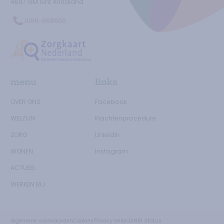
4697 GM
Sint Annaland
0166-658600
Ga naar de Zorgtkaartnederland.nl
menu
links
OVER ONS
Facebook
WELZIJN
Klachtenprocedure
ZORG
LinkedIn
WONEN
Instagram
ACTUEEL
WERKEN BIJ
Algemene voorwaarden
Cookies
Privacy beleid
ANBI Status