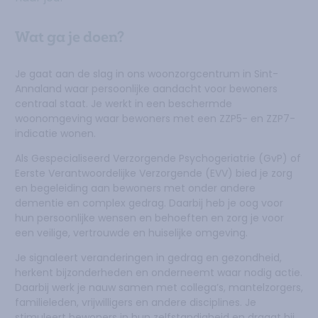
Wat ga je doen?
Je gaat aan de slag in ons woonzorgcentrum in Sint-
Annaland waar persoonlijke aandacht voor bewoners
centraal staat. Je werkt in een beschermde
woonomgeving waar bewoners met een ZZP5- en ZZP7-
indicatie wonen.
Als Gespecialiseerd Verzorgende Psychogeriatrie (GvP) of
Eerste Verantwoordelijke Verzorgende (EVV) bied je zorg
en begeleiding aan bewoners met onder andere
dementie en complex gedrag. Daarbij heb je oog voor
hun persoonlijke wensen en behoeften en zorg je voor
een veilige, vertrouwde en huiselijke omgeving.
Je signaleert veranderingen in gedrag en gezondheid,
herkent bijzonderheden en onderneemt waar nodig actie.
Daarbij werk je nauw samen met collega’s, mantelzorgers,
familieleden, vrijwilligers en andere disciplines. Je
stimuleert bewoners in hun zelfstandigheid en draagt bij