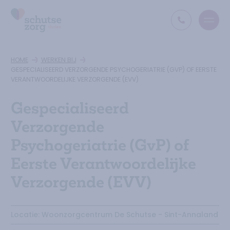
Open
Ga naar de homepage
HOME
WERKEN BIJ
GESPECIALISEERD VERZORGENDE PSYCHOGERIATRIE (GVP) OF EERSTE
VERANTWOORDELIJKE VERZORGENDE (EVV)
Gespecialiseerd
Verzorgende
Psychogeriatrie (GvP) of
Eerste Verantwoordelijke
Verzorgende (EVV)
Locatie:
Woonzorgcentrum De Schutse - Sint-Annaland