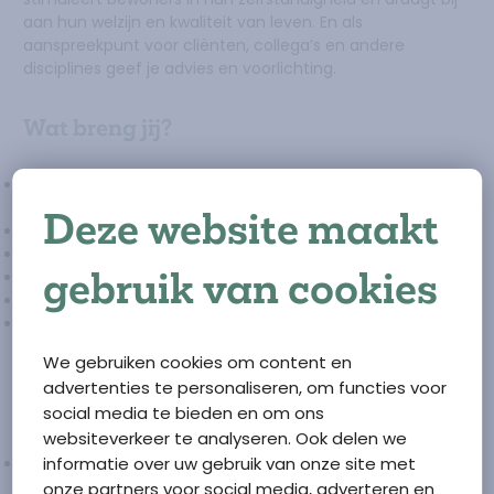
aan hun welzijn en kwaliteit van leven. En als
aanspreekpunt voor cliënten, collega’s en andere
disciplines geef je advies en voorlichting.
Wat breng jij?
Een diploma Gespecialiseerd Verzorgende Psychogeriatrie
(GVP) of Eerste Verantwoordelijke Verzorgende (EVV)
Deze website maakt
Werkervaring is een pré.
Goede communicatieve en sociale vaardigheden
gebruik van cookies
Een flexibele, positieve en professionele werkhouding
Affiniteit met psychogeriatrische zorg en dementie
Praktisch, geduldig en oplossingsgericht zijn voor jou geen
onbekende eigenschappen
We gebruiken cookies om content en
advertenties te personaliseren, om functies voor
Wat bieden wij?
social media te bieden en om ons
websiteverkeer te analyseren. Ook delen we
informatie over uw gebruik van onze site met
Een zelfstandige functie binnen een enthousiast team en
een groeiende organisatie
onze partners voor social media, adverteren en