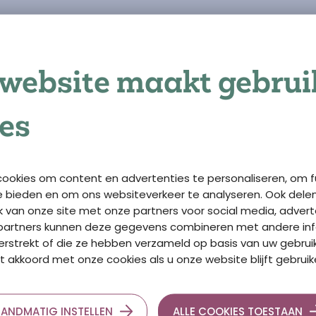
tact op te nemen om onderwerpen aan te dragen waar ji
n op de werkvloer!
len.nl
website maakt gebrui
kwaliteit!
es
ookies om content en advertenties te personaliseren, om f
e bieden en om ons websiteverkeer te analyseren. Ook dele
k van onze site met onze partners voor social media, adver
 partners kunnen deze gegevens combineren met andere inf
erstrekt of die ze hebben verzameld op basis van uw gebrui
t akkoord met onze cookies als u onze website blijft gebruik
ANDMATIG INSTELLEN
ALLE COOKIES TOESTAAN