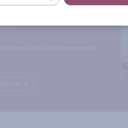
je graag verder
uren van
ing bel onze collega's van Zorgbemiddeling.
NTACT OP