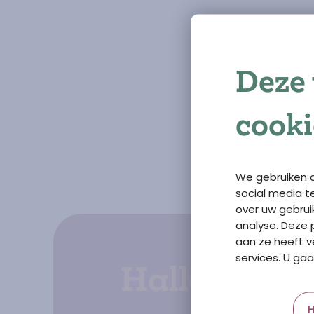
Schroom niet om con
spreek ons direct aa
vvar@schutsezorgtho
Deze 
Tevredenheid door 
#Stem van de zorg
cooki
#Werkplezier
#Communicatie
#Vertrouwen
We gebruiken c
social media t
over uw gebrui
analyse. Deze
aan ze heeft v
services. U gaa
Hallo!
H