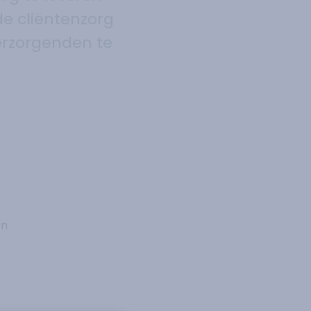
de cliëntenzorg
erzorgenden te
en