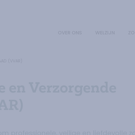
OVER ONS
WELZIJN
ZO
AAD (VVAR)
e en Verzorgende
AR)
om professionele, veilige en liefdevolle z