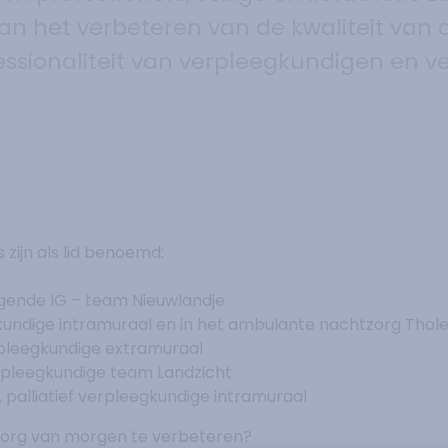
aan het verbeteren van de kwaliteit van 
ssionaliteit van verpleegkundigen en v
 zijn als lid benoemd:
orgende IG – team Nieuwlandje
kundige intramuraal en in het ambulante nachtzorg Thol
rpleegkundige extramuraal
erpleegkundige team Landzicht
palliatief verpleegkundige intramuraal
 zorg van morgen te verbeteren?