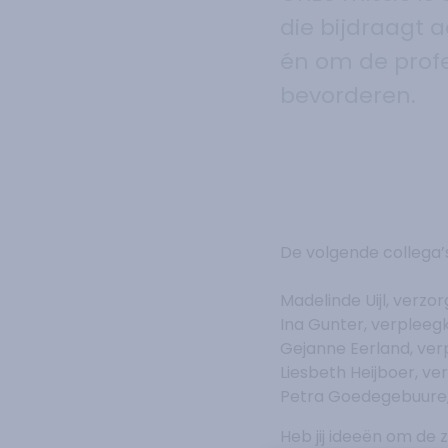
die bijdraagt 
én om de profe
bevorderen.
De volgende collega’s
Madelinde Uijl, verz
Ina Gunter, verpleeg
Gejanne Eerland, ve
Liesbeth Heijboer, v
Petra Goedegebuure, 
Heb jij ideeën om de