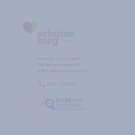
Ga naar de homepage
Schutse Zorg Tholen
F.M. Boogaardweg
10
4697 GM
Sint Annaland
0166-658600
Ga naar de Zorgtkaartnederland.nl