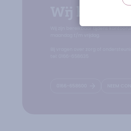
Wij helpen 
Wij zijn bereikbaar tijdens kantoor
maandag t/m vrijdag.
Bij vragen over zorg of ondersteun
tel: 0166-658635
0166-658600
NEEM CO