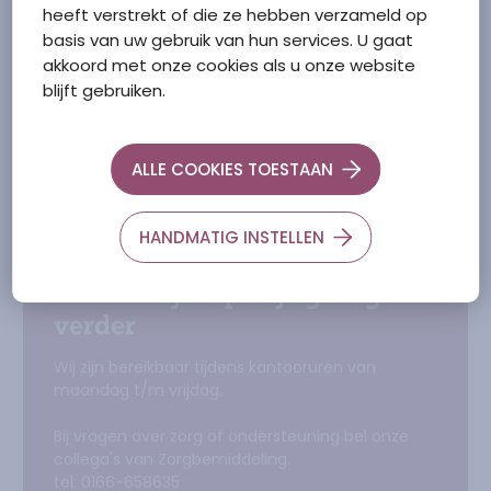
heeft verstrekt of die ze hebben verzameld op
basis van uw gebruik van hun services. U gaat
akkoord met onze cookies als u onze website
blijft gebruiken.
ALLE COOKIES TOESTAAN
HANDMATIG INSTELLEN
Hallo!
Wij helpen je graag
verder
Wij zijn bereikbaar tijdens kantooruren van
maandag t/m vrijdag.
Bij vragen over zorg of ondersteuning bel onze
collega's van Zorgbemiddeling.
tel: 0166-658635