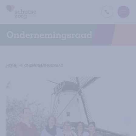
Open
Ga naar de homepage
Ondernemingsraad
HOME
ONDERNEMINGSRAAD