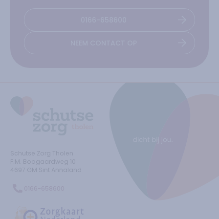
0166-658600
NEEM CONTACT OP
Ga naar de homepage
Schutse Zorg Tholen
F.M. Boogaardweg
10
4697 GM
Sint Annaland
0166-658600