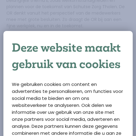
belangrijke thema’s, zoals werkomstandigheden en
plannen voor de toekomst van Schutse Zorg Tholen. De
OR denkt vanuit het perspectief van de medewerkers
mee met grote besluiten. Zo draagt de OR bij aan een
fijne werkplek, nu en in de toekomst.
Wil je contact opnemen met de Ondernemingsraad
Deze website maakt
stuur dan een email naar:
or@schutsezorgtholen.nl
De OR bestaat uit de volgende personen:
gebruik van cookies
Voorzitter: Neleward Heijboer
Vice-voorzitter: Anja van Oeveren
We gebruiken cookies om content en
Leden:
advertenties te personaliseren, om functies voor
Judith Goedegebuure
social media te bieden en om ons
Jeannet Sturris
websiteverkeer te analyseren. Ook delen we
Erna Goedegebuure
informatie over uw gebruik van onze site met
Carolien van Zielst
onze partners voor social media, adverteren en
analyse. Deze partners kunnen deze gegevens
combineren met andere informatie die u aan ze