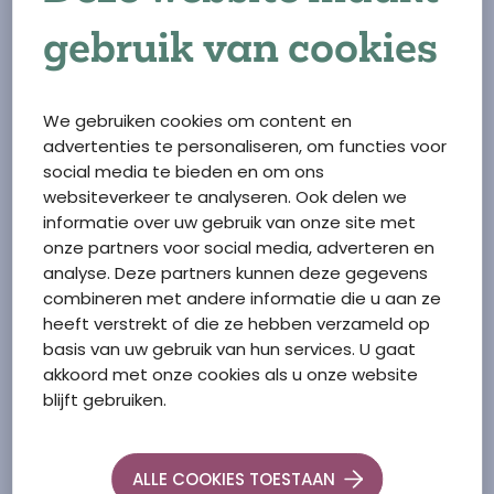
komt voor verpleeghuiszorg. Onze collega's van
Zorgbemiddeling of je huisarts kunnen je helpen bij de
gebruik van cookies
aanvraag.
We gebruiken cookies om content en
advertenties te personaliseren, om functies voor
social media te bieden en om ons
websiteverkeer te analyseren. Ook delen we
informatie over uw gebruik van onze site met
onze partners voor social media, adverteren en
analyse. Deze partners kunnen deze gegevens
combineren met andere informatie die u aan ze
heeft verstrekt of die ze hebben verzameld op
basis van uw gebruik van hun services. U gaat
akkoord met onze cookies als u onze website
blijft gebruiken.
Hallo!
Wij helpen je graag
verder
ALLE COOKIES TOESTAAN
Wij zijn bereikbaar tijdens kantooruren van