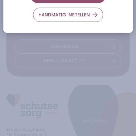
maandag t/m vrijdag.
HANDMATIG INSTELLEN
Bij vragen over zorg of ondersteuning bel onze
collega's van Zorgbemiddeling.
tel: 0166-658635
0166-658600
NEEM CONTACT OP
Ga naar de homepage
Schutse Zorg Tholen
F.M. Boogaardweg
10