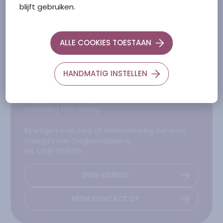
blijft gebruiken.
ALLE COOKIES TOESTAAN
Hallo!
Wij helpen je graag
HANDMATIG INSTELLEN
verder
Wij zijn bereikbaar tijdens kantooruren van
maandag t/m vrijdag.
Bij vragen over zorg of ondersteuning bel onze
collega's van Zorgbemiddeling.
tel: 0166-658635
0166-658600
NEEM CONTACT OP