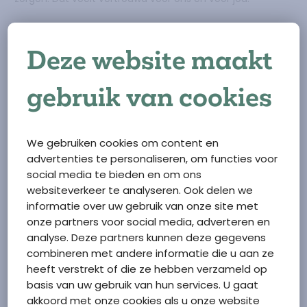
Stevig
: We weten waar we goed in zijn. Vanuit een
professionele houding wegen we af hoe we handelen als
Deze website maakt
de omstandigheden veranderen of als er een nieuwe
vraag op ons afkomt of de regels veranderen. We staan
stevig, we zijn een ‘merk’.
gebruik van cookies
Bezield
: We werken met hart en ziel. Ons geloof
inspireert ons. We werken vanuit de overtuiging dat elk
mens is geschapen naar Gods beeld en dat wij een deel
We gebruiken cookies om content en
van zijn of haar leven voor de ander -vanuit onze
advertenties te personaliseren, om functies voor
professie- een naaste mogen zijn.
social media te bieden en om ons
websiteverkeer te analyseren. Ook delen we
informatie over uw gebruik van onze site met
onze partners voor social media, adverteren en
analyse. Deze partners kunnen deze gegevens
combineren met andere informatie die u aan ze
heeft verstrekt of die ze hebben verzameld op
basis van uw gebruik van hun services. U gaat
akkoord met onze cookies als u onze website