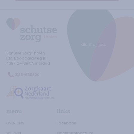
Ga naar de homepage
Schutse Zorg Tholen
F.M. Boogaardweg
10
4697 GM
Sint Annaland
0166-658600
Ga naar de Zorgtkaartnederland.nl
menu
links
OVER ONS
Facebook
WELZIJN
Klachtenprocedure