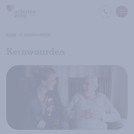
Open
Ga naar de homepage
HOME
KERNWAARDEN
Kernwaarden