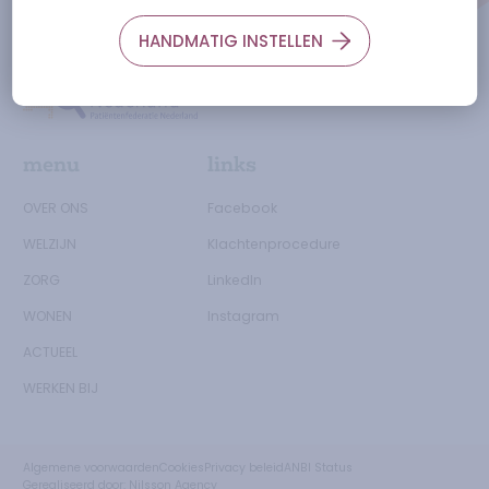
0166-658600
HANDMATIG INSTELLEN
Ga naar de Zorgtkaartnederland.nl
menu
links
OVER ONS
Facebook
WELZIJN
Klachtenprocedure
ZORG
LinkedIn
WONEN
Instagram
ACTUEEL
WERKEN BIJ
Algemene voorwaarden
Cookies
Privacy beleid
ANBI Status
Gerealiseerd door:
Nilsson Agency