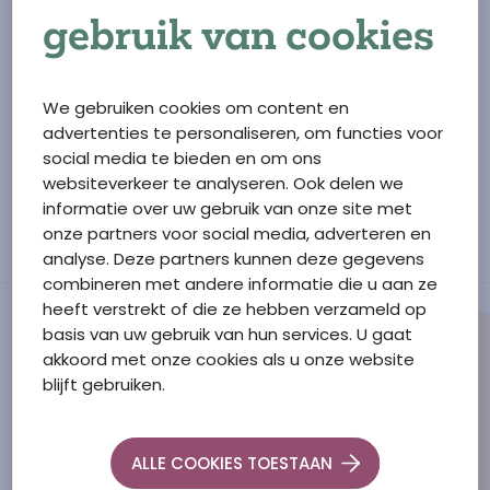
gebruik van cookies
Als het slecht weer is, is buiten fietsen geen optie.
We gebruiken cookies om content en
Maar dan hebben we binnen in het Zorgcentrum
advertenties te personaliseren, om functies voor
en op onze dagbestedingslocatie An de diek een
social media te bieden en om ons
fiets met een beeldscherm.
websiteverkeer te analyseren. Ook delen we
informatie over uw gebruik van onze site met
Op deze manier fiets je, vanuit een stoel of rolstoel, door
onze partners voor social media, adverteren en
een landschap of stad naar keuze.
analyse. Deze partners kunnen deze gegevens
combineren met andere informatie die u aan ze
heeft verstrekt of die ze hebben verzameld op
basis van uw gebruik van hun services. U gaat
akkoord met onze cookies als u onze website
blijft gebruiken.
Ga naar de homepage
Schutse Zorg Tholen
F.M. Boogaardweg
10
ALLE COOKIES TOESTAAN
4697 GM
Sint Annaland